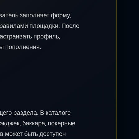
ватель заполняет форму,
 правилами площадки. После
настраивать профиль,
ы пополнения.
его раздела. В каталоге
экджек, баккара, покерные
ов может быть доступен