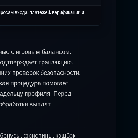
росам входа, платежей, верификации и
ные с игровым балансом.
подтверждает транзакцию.
нних проверок безопасности.
кая процедура помогает
ладельцу профиля. Перед
обработки выплат.
бонусы, фриспины, кэшбэк,