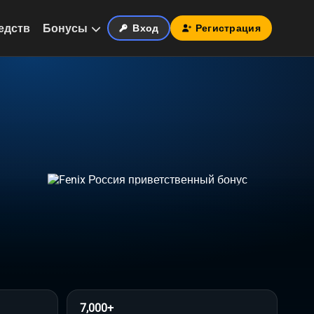
едств
Бонусы
Вход
Регистрация
7,000+