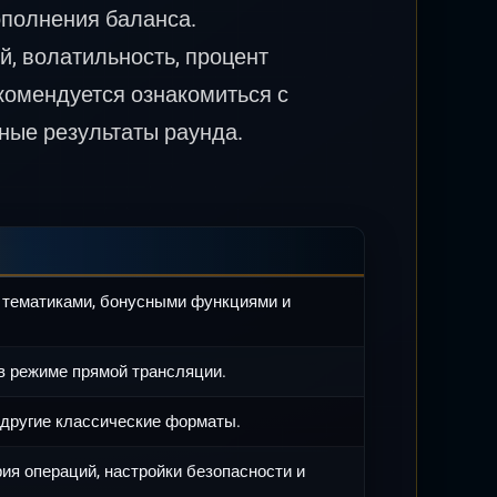
ополнения баланса.
, волатильность, процент
комендуется ознакомиться с
ные результаты раунда.
 тематиками, бонусными функциями и
в режиме прямой трансляции.
и другие классические форматы.
ия операций, настройки безопасности и