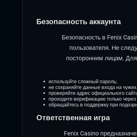
Безопасность аккаунта
Безопасность в Fenix Casi
пользователя. Не след
посторонним лицам. Для
используйте сложный пароль;
не сохраняйте данные входа на чужих 
проверяйте адрес официального сайта
проходите верификацию только через 
обращайтесь в поддержку при подозри
Ответственная игра
Fenix Casino предназнач