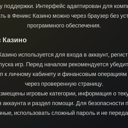
бу поддержки. Интерфейс адаптирован для комп
ть в Феникс Казино можно через браузер без у
программного обеспечения.
 Казино
зино используется для входа в аккаунт, регис
уска игр. Перед началом рекомендуется убедит
туп к личному кабинету и финансовым операция
через проверенную страницу.
размещены игровые категории, информация о тек
 аккаунта и раздел помощи. Для безопасности
ные, использовать сложный пароль и не переда