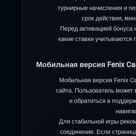
турнирные начисления и пе
срок действия, ми
Перед активацией бонуса 
какие ставки учитываются 
Мобильная версия Fenix Ca
Мобильная версия Fenix C
сайта. Пользователь может в
и обратиться в поддер
навига
Для стабильной игры реко
соединение. Если страница